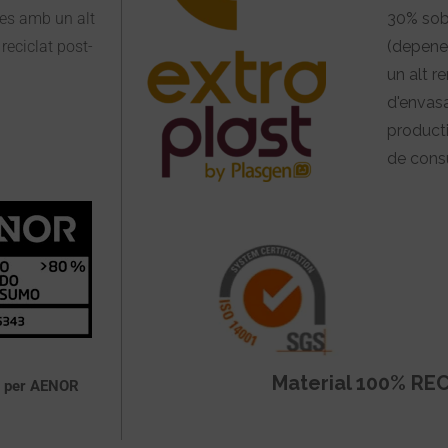
es amb un alt
30% sob
reciclat post-
(depenen
un alt r
d'envasa
productiv
de cons
Material 100% RE
at per AENOR