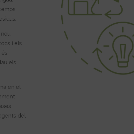
 temps
esidus.
 nou
tocs i els
u és
lau els
ma en el
tament
reses
 agents del