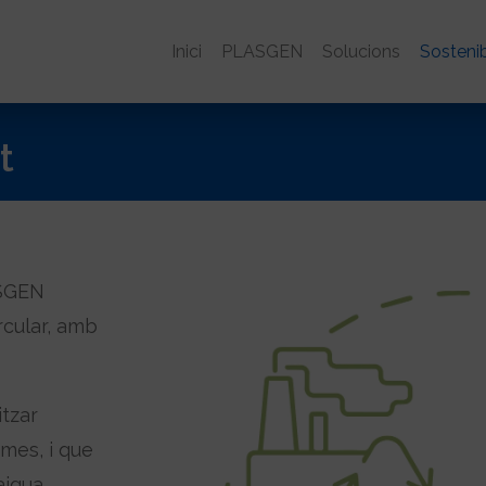
Inici
PLASGEN
Solucions
Sostenib
t
ASGEN
rcular, amb
itzar
rmes, i que
aigua,