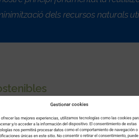
nimització dels recursos naturals util
stenibles
Gestionar cookies
rporant criteris ambientals en la fase de desenvolu
ectiu de disminuir els
impactes ambientals
en les d
 ofrecer las mejores experiencias, utilizamos tecnologías como las cookies par
cenar y/o acceder a la información del dispositivo. El consentimiento de estas
 mateix. Con ello se consigue considerar el
factor amb
ologías nos permitirá procesar datos como el comportamiento de navegación o 
tificaciones únicas en este sitio. No consentir o retirar el consentimiento, puede
 puedan tener
otros factores
como el
coste
, la
seg