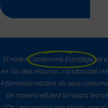
El nostre
Compromís Estratègic
és e
en l'ús dels recursos, col·laborant i in
informació relativa als seus consums
de manera eficient la nostra tecn
CO2 i zero residus industrials, sent el