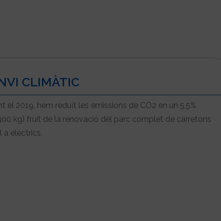
VI CLIMÀTIC
t el 2019, hem reduït les emissions de CO2 en un 5,5%
300 kg) fruit de la renovació del parc complet de carretons
 a elèctrics.