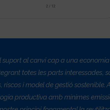
2
/
12
l suport al canvi cap a una economia 
tegrant totes les parts interessades, so
, riscos i model de gestió sostenible
ologia productiva amb mínimes emiss
 nostre principi fonamental la reutilitz