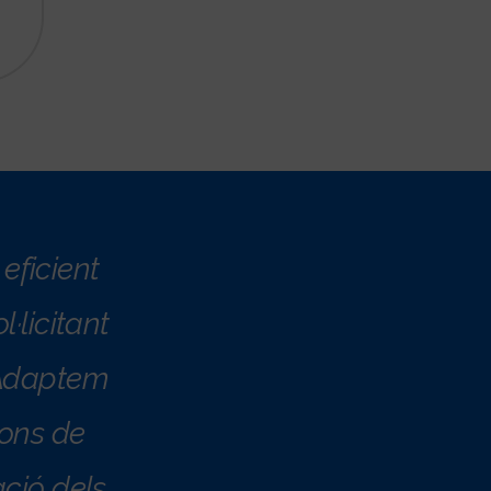
eficient
l·licitant
. Adaptem
ions de
ació dels