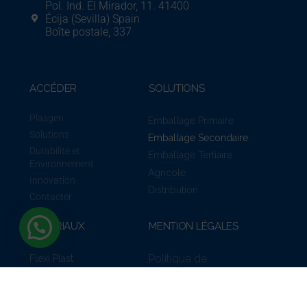
Pol. Ind. El Mirador, 11. 41400
Écija (Sevilla) Spain
Boîte postale, 337
ACCÉDER
SOLUTIONS
Plasgen
Emballage Primaire
Solutions
Emballage Secondaire
Durabilité et
Emballage Tertiaire
Environnement
Agricole
Innovation
Distribution
Contacter
MATÉRIAUX
MENTION LÉGALES
Politique de
Flexi Plast
Quality Plast
Confidentialité
Extra Plast
Politique relative aux