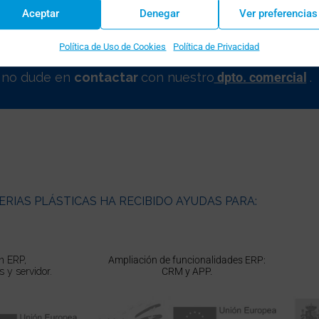
Aceptar
Denegar
Ver preferencias
Política de Uso de Cookies
Política de Privacidad
, no dude en
contactar
con nuestro
dpto. comercial
.
RIAS PLÁSTICAS HA RECIBIDO AYUDAS PARA:
n ERP,
Ampliación de funcionalidades ERP:
 y servidor.
CRM y APP.