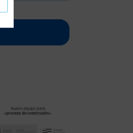
Nuevo equipo para
«proceso de coextrusión»
.